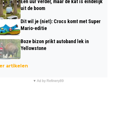
Een uur verder, maar de kat is eindelijk
uit de boom
Dit wil je (niet): Crocs komt met Super
Mario-editie
Boze bizon prikt autoband lek in
Yellowstone
r artikelen
▼ Ad by Refinery89