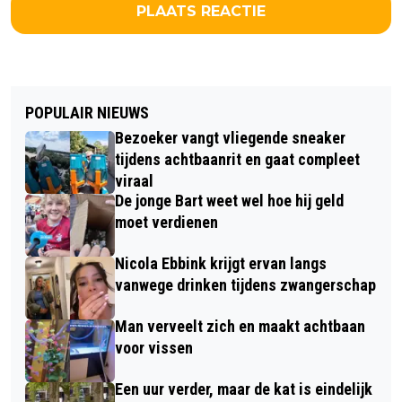
PLAATS REACTIE
POPULAIR NIEUWS
Bezoeker vangt vliegende sneaker
tijdens achtbaanrit en gaat compleet
viraal
De jonge Bart weet wel hoe hij geld
moet verdienen
Nicola Ebbink krijgt ervan langs
vanwege drinken tijdens zwangerschap
Man verveelt zich en maakt achtbaan
voor vissen
Een uur verder, maar de kat is eindelijk