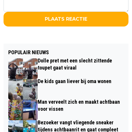
PLAATS REACTIE
POPULAIR NIEUWS
Dolle pret met een slecht zittende
toupet gaat viraal
De kids gaan liever bij oma wonen
Man verveelt zich en maakt achtbaan
voor vissen
Bezoeker vangt vliegende sneaker
tijdens achtbaanrit en gaat compleet