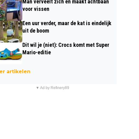
Man verveelt zich en maakt achtbaan
voor vissen
Een uur verder, maar de kat is eindelijk
uit de boom
Dit wil je (niet): Crocs komt met Super
Mario-editie
r artikelen
▼ Ad by Refinery89