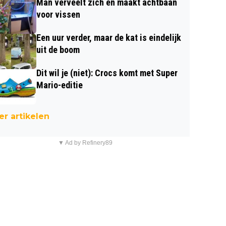
Man verveelt zich en maakt achtbaan
voor vissen
Een uur verder, maar de kat is eindelijk
uit de boom
Dit wil je (niet): Crocs komt met Super
Mario-editie
r artikelen
▼ Ad by Refinery89