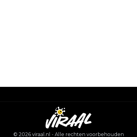
©
2026
viraal.nl
-
Alle rechten voorbehouden